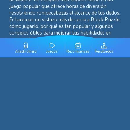
juego popular que ofrece horas de diversión
resolviendo rompecabezas al alcance de tus dedos.
Echaremos un vistazo más de cerca a Block Puzzle,
cómo jugarlo, por qué es tan popular y algunos
consejos útiles para mejorar tus habilidades en
rompecabezas.
Añadir dinero
Juegos
Recompensas
Resultados
¿Qué es Block Puzzle?
Block Puzzle es un juego de rompecabezas en
línea en el que el objetivo es colocar diferentes
formas geométricas en un tablero vacío para
formar filas completas sin dejar espacios. El juego
requiere no solo pensamiento estratégico, sino
también conciencia espacial y toma de decisiones
rápidas.