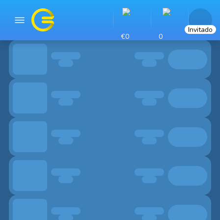
Invitado
€0
0