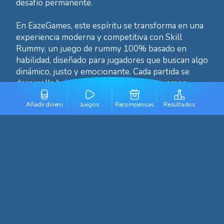
desafío permanente.
En EazeGames, este espíritu se transforma en una
experiencia moderna y competitiva con Skill
Rummy, un juego de rummy 100% basado en
habilidad, diseñado para jugadores que buscan algo
dinámico, justo y emocionante. Cada partida se
desarrolla bajo condiciones idénticas: mismos
mosaicos, misma configuración, mismo tiempo.
Añadir dinero
Juegos
Recompensas
Resultados
Esto significa que la victoria depende únicamente
de la habilidad del jugador, no del azar. Para
quienes buscan Rummy online, Rummy juego,
Rummy gratis, o simplemente un reto nuevo
dentro del género, Skill Rummy ofrece una
experiencia única y completamente orientada al
rendimiento.
¿Qué es Skill Rummy?